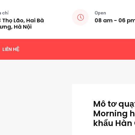
a chỉ
Open
 Thọ Lão, Hai Bà
08 am - 06 p
ưng, Hà Nội
LIÊN HỆ
Mô tơ quạ
Morning h
khẩu Hàn