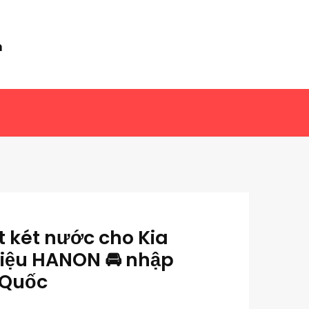
m
t két nước cho Kia
iệu HANON 🚘 nhập
 Quốc